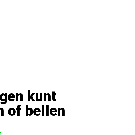
agen kunt
n of bellen
m