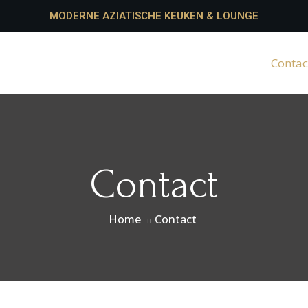
MODERNE AZIATISCHE KEUKEN & LOUNGE
ns menu
Drank menu
Student menu
Contac
Contact
Home
Contact